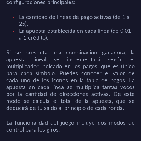
configuraciones principales:
La cantidad de líneas de pago activas (de 1 a
25).
La apuesta establecida en cada línea (de 0,01
a 1 crédito).
Si se presenta una combinación ganadora, la
apuesta lineal se incrementará según el
multiplicador indicado en los pagos, que es único
para cada símbolo. Puedes conocer el valor de
cada uno de los iconos en la tabla de pagos. La
apuesta en cada línea se multiplica tantas veces
por la cantidad de direcciones activas. De este
modo se calcula el total de la apuesta, que se
deducirá de tu saldo al principio de cada ronda.
La funcionalidad del juego incluye dos modos de
control para los giros: