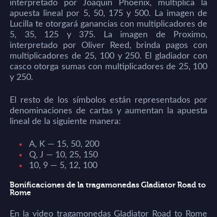
interpretado por Joaquin Phoenix, multiplica la
apuesta lineal por 5, 50, 175 y 500. La imagen de
Lucilla te otorgará ganancias con multiplicadores de
5, 35, 125 y 375. La imagen de Proximo,
interpretado por Oliver Reed, brinda pagos con
multiplicadores de 25, 100 y 250. El gladiador con
casco otorga sumas con multiplicadores de 25, 100
y 250.
El resto de los símbolos están representados por
denominaciones de cartas y aumentan la apuesta
lineal de la siguiente manera:
A, K — 15, 50, 200
Q, J — 10, 25, 150
10, 9 — 5, 12, 100
Bonificaciones de la tragamonedas Gladiator Road to
Rome
En la video tragamonedas Gladiator Road to Rome