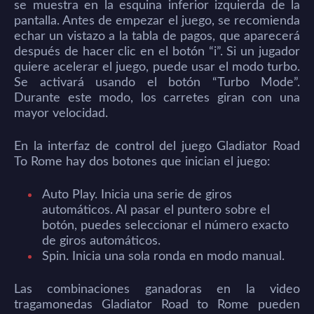
se muestra en la esquina inferior izquierda de la
pantalla. Antes de empezar el juego, se recomienda
echar un vistazo a la tabla de pagos, que aparecerá
después de hacer clic en el botón “i”. Si un jugador
quiere acelerar el juego, puede usar el modo turbo.
Se activará usando el botón “Turbo Mode”.
Durante este modo, los carretes giran con una
mayor velocidad.
En la interfaz de control del juego Gladiator Road
To Rome hay dos botones que inician el juego:
Auto Play. Inicia una serie de giros
automáticos. Al pasar el puntero sobre el
botón, puedes seleccionar el número exacto
de giros automáticos.
Spin. Inicia una sola ronda en modo manual.
Las combinaciones ganadoras en la video
tragamonedas Gladiator Road to Rome pueden