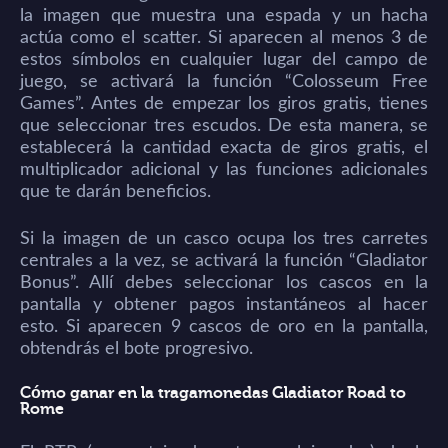
la imagen que muestra una espada y un hacha
actúa como el scatter. Si aparecen al menos 3 de
estos símbolos en cualquier lugar del campo de
juego, se activará la función “Colosseum Free
Games”. Antes de empezar los giros gratis, tienes
que seleccionar tres escudos. De esta manera, se
establecerá la cantidad exacta de giros gratis, el
multiplicador adicional y las funciones adicionales
que te darán beneficios.
Si la imagen de un casco ocupa los tres carretes
centrales a la vez, se activará la función “Gladiator
Bonus”. Allí debes seleccionar los cascos en la
pantalla y obtener pagos instantáneos al hacer
esto. Si aparecen 9 cascos de oro en la pantalla,
obtendrás el bote progresivo.
Cómo ganar en la tragamonedas Gladiator Road to
Rome