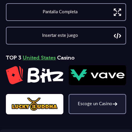
Pantalla Completa
Insertar este juego
TOP 3
United States
Casino
Escoge un Casino