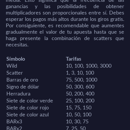
media. Esto significa que la frecuencia de las
ganancias y las posibilidades de obtener
multiplicadores son proporcionales entre sí. Debes
esperar los pagos más altos durante los giros gratis.
Por consiguiente, es recomendable que aumentes
gradualmente el valor de tu apuesta hasta que se
haga presente la combinación de scatters que
necesitas.
Símbolo
Tarifas
Wild
10, 100, 1000, 3000
Scatter
1, 3, 10, 100
Barras de oro
75, 500, 1000
Signo de dólar
50, 300, 600
Herradura
50, 200, 400
Siete de color verde
25, 100, 200
Siete de color rojo
15, 75, 150
Siete de color azul
10, 50, 100
BARx3
10, 30, 75
BARx2
7, 25, 50