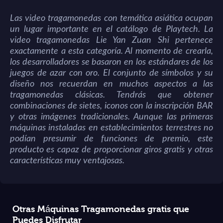
Las video tragamonedas con temática asiática ocupan
un lugar importante en el catálogo de Playtech. La
video tragamonedas Lie Yan Zuan Shi pertenece
exactamente a esta categoría. Al momento de crearla,
los desarrolladores se basaron en los estándares de los
juegos de azar con oro. El conjunto de símbolos y su
diseño nos recuerdan en muchos aspectos a las
tragamonedas clásicas. Tendrás que obtener
combinaciones de sietes, iconos con la inscripción BAR
y otras imágenes tradicionales. Aunque las primeras
máquinas instaladas en establecimientos terrestres no
podían presumir de funciones de premio, este
producto es capaz de proporcionar giros gratis y otras
características muy ventajosas.
Otras Máquinas Tragamonedas gratis que
Puedes Disfrutar