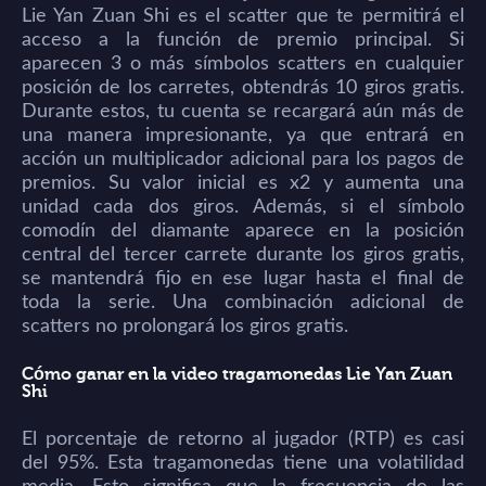
Lie Yan Zuan Shi es el scatter que te permitirá el
acceso a la función de premio principal. Si
aparecen 3 o más símbolos scatters en cualquier
posición de los carretes, obtendrás 10 giros gratis.
Durante estos, tu cuenta se recargará aún más de
una manera impresionante, ya que entrará en
acción un multiplicador adicional para los pagos de
premios. Su valor inicial es x2 y aumenta una
unidad cada dos giros. Además, si el símbolo
comodín del diamante aparece en la posición
central del tercer carrete durante los giros gratis,
se mantendrá fijo en ese lugar hasta el final de
toda la serie. Una combinación adicional de
scatters no prolongará los giros gratis.
Cómo ganar en la video tragamonedas Lie Yan Zuan
Shi
El porcentaje de retorno al jugador (RTP) es casi
del 95%. Esta tragamonedas tiene una volatilidad