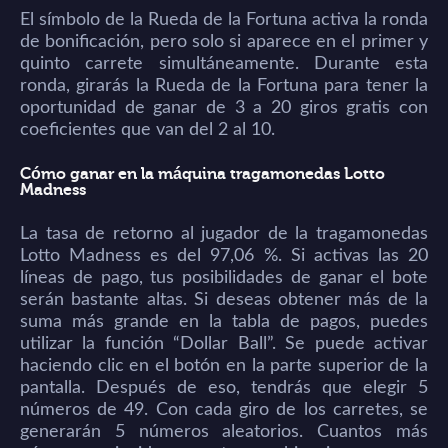
El símbolo de la Rueda de la Fortuna activa la ronda
de bonificación, pero solo si aparece en el primer y
quinto carrete simultáneamente. Durante esta
ronda, girarás la Rueda de la Fortuna para tener la
oportunidad de ganar de 3 a 20 giros gratis con
coeficientes que van del 2 al 10.
Cómo ganar en la máquina tragamonedas Lotto
Madness
La tasa de retorno al jugador de la tragamonedas
Lotto Madness es del 97,06 %. Si activas las 20
líneas de pago, tus posibilidades de ganar el bote
serán bastante altas. Si deseas obtener más de la
suma más grande en la tabla de pagos, puedes
utilizar la función “Dollar Ball”. Se puede activar
haciendo clic en el botón en la parte superior de la
pantalla. Después de eso, tendrás que elegir 5
números de 49. Con cada giro de los carretes, se
generarán 5 números aleatorios. Cuantos más