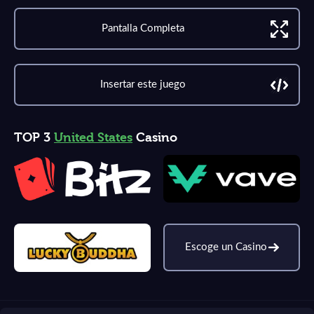
Pantalla Completa
Insertar este juego
TOP 3
United States
Casino
Escoge un Casino