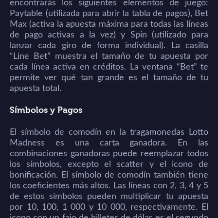
encontrarás los siguientes elementos de juego:
Paytable (utilizada para abrir la tabla de pagos), Bet
Max (activa la apuesta máxima para todas las líneas
de pago activas a la vez) y Spin (utilizado para
lanzar cada giro de forma individual). La casilla
“Line Bet” muestra el tamaño de tu apuesta por
cada línea activa en créditos. La ventana “Bet” te
permite ver qué tan grande es el tamaño de tu
apuesta total.
Símbolos y Pagos
El símbolo de comodín en la tragamonedas Lotto
Madness es una carta ganadora. En las
combinaciones ganadoras puede reemplazar todos
los símbolos, excepto el scatter y el icono de
bonificación. El símbolo de comodín también tiene
los coeficientes más altos. Las líneas con 2, 3, 4 y 5
de estos símbolos pueden multiplicar tu apuesta
por 10, 100, 1 000 y 10 000, respectivamente. El
icono con un fajo de billetes de dólar es el segundo