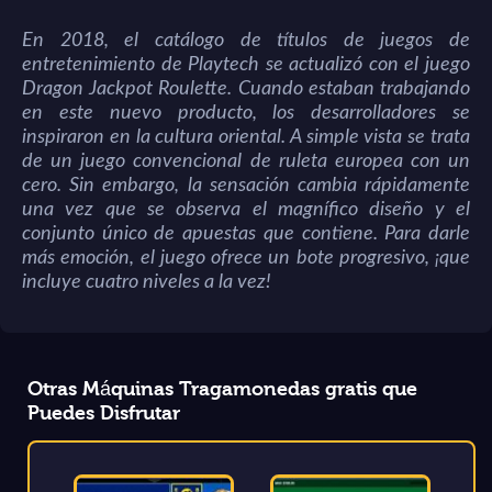
En 2018, el catálogo de títulos de juegos de
entretenimiento de Playtech se actualizó con el juego
Dragon Jackpot Roulette. Cuando estaban trabajando
en este nuevo producto, los desarrolladores se
inspiraron en la cultura oriental. A simple vista se trata
de un juego convencional de ruleta europea con un
cero. Sin embargo, la sensación cambia rápidamente
una vez que se observa el magnífico diseño y el
conjunto único de apuestas que contiene. Para darle
más emoción, el juego ofrece un bote progresivo, ¡que
incluye cuatro niveles a la vez!
Otras Máquinas Tragamonedas gratis que
Puedes Disfrutar