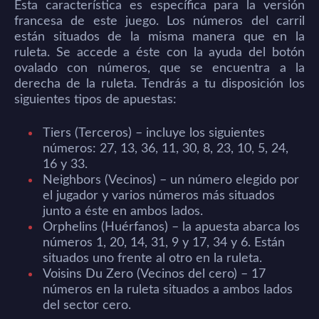
Esta característica es específica para la versión
francesa de este juego. Los números del carril
están situados de la misma manera que en la
ruleta. Se accede a éste con la ayuda del botón
ovalado con números, que se encuentra a la
derecha de la ruleta. Tendrás a tu disposición los
siguientes tipos de apuestas:
Tiers (Terceros) – incluye los siguientes
números: 27, 13, 36, 11, 30, 8, 23, 10, 5, 24,
16 y 33.
Neighbors (Vecinos) – un número elegido por
el jugador y varios números más situados
junto a éste en ambos lados.
Orphelins (Huérfanos) – la apuesta abarca los
números 1, 20, 14, 31, 9 y 17, 34 y 6. Están
situados uno frente al otro en la ruleta.
Voisins Du Zero (Vecinos del cero) – 17
números en la ruleta situados a ambos lados
del sector cero.