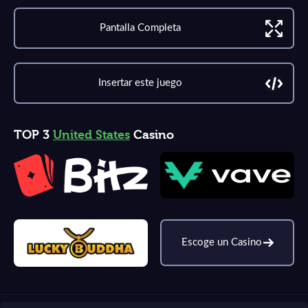
Pantalla Completa
Insertar este juego
TOP 3
United States
Casino
Escoge un Casino