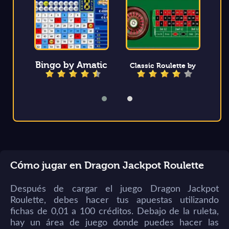
Bingo by Amatic
Classic Roulette by
Di
Playtech
Cómo jugar en Dragon Jackpot Roulette
Después de cargar el juego Dragon Jackpot
Roulette, debes hacer tus apuestas utilizando
fichas de 0,01 a 100 créditos. Debajo de la ruleta,
hay un área de juego donde puedes hacer las