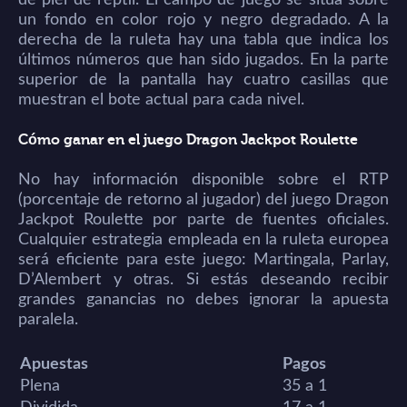
un fondo en color rojo y negro degradado. A la
derecha de la ruleta hay una tabla que indica los
últimos números que han sido jugados. En la parte
superior de la pantalla hay cuatro casillas que
muestran el bote actual para cada nivel.
Cómo ganar en el juego Dragon Jackpot Roulette
No hay información disponible sobre el RTP
(porcentaje de retorno al jugador) del juego Dragon
Jackpot Roulette por parte de fuentes oficiales.
Cualquier estrategia empleada en la ruleta europea
será eficiente para este juego: Martingala, Parlay,
D’Alembert y otras. Si estás deseando recibir
grandes ganancias no debes ignorar la apuesta
paralela.
Apuestas
Pagos
Plena
35 a 1