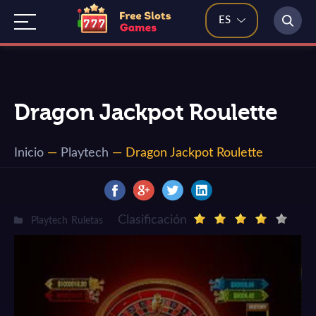
ES
Dragon Jackpot Roulette
Inicio
—
Playtech
—
Dragon Jackpot Roulette
Clasificación
Playtech
Ruletas