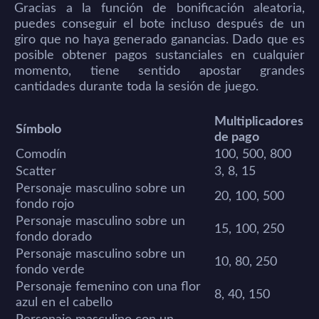
Gracias a la función de bonificación aleatoria,
puedes conseguir el bote incluso después de un
giro que no haya generado ganancias. Dado que es
posible obtener pagos sustanciales en cualquier
momento, tiene sentido apostar grandes
cantidades durante toda la sesión de juego.
Multiplicadores
Símbolo
de pago
Comodín
100, 500, 800
Scatter
3, 8, 15
Personaje masculino sobre un
20, 100, 500
fondo rojo
Personaje masculino sobre un
15, 100, 250
fondo dorado
Personaje masculino sobre un
10, 80, 250
fondo verde
Personaje femenino con una flor
8, 40, 150
azul en el cabello