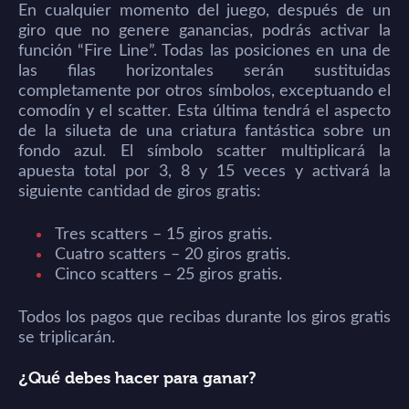
En cualquier momento del juego, después de un
giro que no genere ganancias, podrás activar la
función “Fire Line”. Todas las posiciones en una de
las filas horizontales serán sustituidas
completamente por otros símbolos, exceptuando el
comodín y el scatter. Esta última tendrá el aspecto
de la silueta de una criatura fantástica sobre un
fondo azul. El símbolo scatter multiplicará la
apuesta total por 3, 8 y 15 veces y activará la
siguiente cantidad de giros gratis:
Tres scatters – 15 giros gratis.
Cuatro scatters – 20 giros gratis.
Cinco scatters – 25 giros gratis.
Todos los pagos que recibas durante los giros gratis
se triplicarán.
¿Qué debes hacer para ganar?