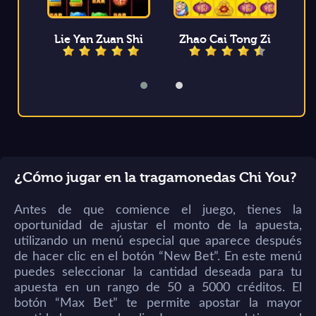
Lie Yan Zuan Shi
Zhao Cai Tong Zi
Cai
¿Cómo jugar en la tragamonedas Chi You?
Antes de que comience el juego, tienes la
oportunidad de ajustar el monto de la apuesta,
utilizando un menú especial que aparece después
de hacer clic en el botón “New Bet”. En este menú
puedes seleccionar la cantidad deseada para tu
apuesta en un rango de 50 a 5000 créditos. El
botón “Max Bet” te permite apostar la mayor