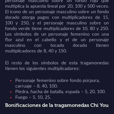
personaje masculino sobre un fondo rojo que
multiplica la apuesta lineal por 20, 100 y 500 veces.
El icono de un personaje masculino sobre un fondo
dorado otorga pagos con multiplicadores de 15,
100 y 250, y el personaje masculino sobre un
fondo verde tiene multiplicadores de 10, 80 y 250.
Los símbolos de un personaje femenino con una
flor azul en el cabello y el de un personaje
masculino con tocado dorado tienen
multiplicadores de 8, 40 y 150.
El resto de los símbolos de esta tragamonedas
tienen los siguientes multiplicadores:
Personaje femenino sobre fondo púrpura,
carruaje – 8, 40, 100.
Piedra, hacha de batalla, espada – 5, 20, 100.
Fuego – 5, 10, 25.
Bonificaciones de la tragamonedas Chi You