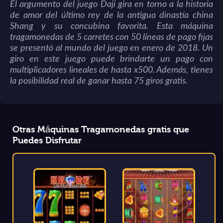
El argumento del juego Daji gira en torno a la historia
de amor del último rey de la antigua dinastía china
Shang y su concubina favorita. Esta máquina
tragamonedas de 5 carretes con 50 líneas de pago fijas
se presentó al mundo del juego en enero de 2018. Un
giro en este juego puede brindarte un pago con
multiplicadores lineales de hasta x500. Además, tienes
la posibilidad real de ganar hasta 75 giros gratis.
Otras Máquinas Tragamonedas gratis que
Puedes Disfrutar