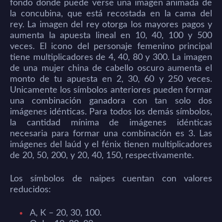
fondo donde puede verse una imagen animada de
la concubina, que está recostada en la cama del
rey. La imagen del rey otorga los mayores pagos y
aumenta la apuesta lineal en 10, 40, 100 y 500
veces. El icono del personaje femenino principal
tiene multiplicadores de 4, 40, 80 y 300. La imagen
de una mujer china de cabello oscuro aumenta el
monto de tu apuesta en 2, 30, 60 y 250 veces.
Unicamente los símbolos anteriores pueden formar
una combinación ganadora con tan solo dos
imágenes idénticas. Para todos los demás símbolos,
la cantidad mínima de imágenes idénticas
necesaria para formar una combinación es 3. Las
imágenes del laúd y el fénix tienen multiplicadores
de 20, 50, 200, y 20, 40, 150, respectivamente.
Los símbolos de naipes cuentan con valores
reducidos:
A, K – 20, 30, 100.