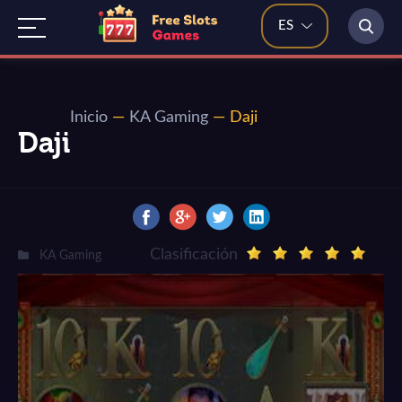
ES
Inicio
—
KA Gaming
—
Daji
Daji
Clasificación
KA Gaming