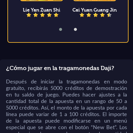
Lie Yan Zuan Shi
Cai Yuan Guang Jin
¿Cómo jugar en la tragamonedas Daji?
Después de iniciar la tragamonedas en modo
gratuito, recibirás 5000 créditos de demostración
en tu saldo de juego. Puedes hacer ajustes a la
cantidad total de la apuesta en un rango de 50 a
5000 créditos. Así, el monto de la apuesta por cada
línea puede variar de 1 a 100 créditos. El importe
de la apuesta puede modificarse en un menú
especial que se abre con el botón “New Bet”. Los