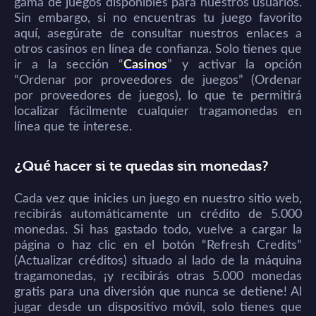
gama de juegos disponibles para nuestros usuarios.
Sin embargo, si no encuentras tu juego favorito
aquí, asegúrate de consultar nuestros enlaces a
otros casinos en línea de confianza. Solo tienes que
ir a la sección “
Casinos
” y activar la opción
“Ordenar por proveedores de juegos” (Ordenar
por proveedores de juegos), lo que te permitirá
localizar fácilmente cualquier tragamonedas en
línea que te interese.
¿Qué hacer si te quedas sin monedas?
Cada vez que inicies un juego en nuestro sitio web,
recibirás automáticamente un crédito de 5.000
monedas. Si has gastado todo, vuelve a cargar la
página o haz clic en el botón “Refresh Credits”
(Actualizar créditos) situado al lado de la máquina
tragamonedas, ¡y recibirás otras 5.000 monedas
gratis para una diversión que nunca se detiene! Al
jugar desde un dispositivo móvil, solo tienes que