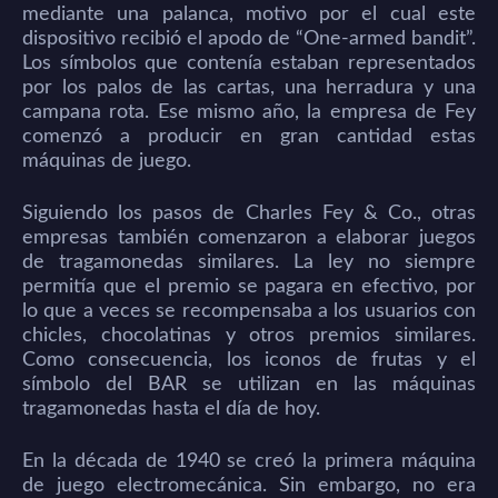
mediante una palanca, motivo por el cual este
dispositivo recibió el apodo de “One-armed bandit”.
Los símbolos que contenía estaban representados
por los palos de las cartas, una herradura y una
campana rota. Ese mismo año, la empresa de Fey
comenzó a producir en gran cantidad estas
máquinas de juego.
Siguiendo los pasos de Charles Fey & Co., otras
empresas también comenzaron a elaborar juegos
de tragamonedas similares. La ley no siempre
permitía que el premio se pagara en efectivo, por
lo que a veces se recompensaba a los usuarios con
chicles, chocolatinas y otros premios similares.
Como consecuencia, los iconos de frutas y el
símbolo del BAR se utilizan en las máquinas
tragamonedas hasta el día de hoy.
En la década de 1940 se creó la primera máquina
de juego electromecánica. Sin embargo, no era