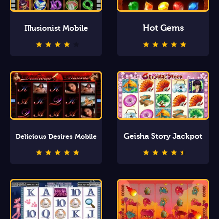
Hot Gems
Illusionist Mobile
Geisha Story Jackpot
Delicious Desires Mobile