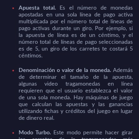
Apuesta total.
Es el número de monedas
apostadas en una sola línea de pago activa
multiplicada por el número total de líneas de
pago activas durante un giro. Por ejemplo, si
la apuesta de línea es de un céntimo, y el
número total de líneas de pago seleccionadas
es de 5, un giro de los carretes te costará 5
céntimos.
Denominación o valor de la moneda.
Además
de determinar el tamaño de la apuesta,
algunas video tragamonedas en línea
requieren que el usuario establezca el valor
de una sola moneda. Hay máquinas de juego
que calculan las apuestas y las ganancias
utilizando fichas y créditos del juego en lugar
de dinero real.
Modo Turbo.
Este modo permite hacer girar