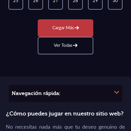
25
26
27
28
29
30
Cargar Más
Ver Todas
Navegación rápida:
¿Cómo puedes jugar en nuestro sitio web?
No necesitas nada más que tu deseo genuino de