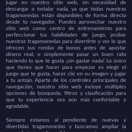
jugar en nuestro sitio web, sin necesidad de
descargar o instalar nada, ya que todas nuestras
tragamonedas están disponibles de forma directa
desde tu navegador. Puedes aprovechar nuestro
sitio web como centro de entrenamiento para
perfeccionar tus habilidades de juego, probar
nuestras tragamonedas para divertirte y ver lo que
ofrecen sus rondas de bonos antes de apostar
dinero real, o simplemente pasar un buen rato
haciendo lo que te gusta ¡sin gastar nada! Lo único
que tienes que hacer para empezar es elegir el
juego que te gusta, hacer clic en su imagen y jugar
a tu antojo. Aparte de los controles principales de
navegación, nuestro sitio web incluye múltiples
opciones de búsqueda, filtros y clasificación para
que tu experiencia sea aún más confortable y
agradable.
Siempre estamos al pendiente de nuevas y
divertidas tragamonedas y buscamos ampliar la