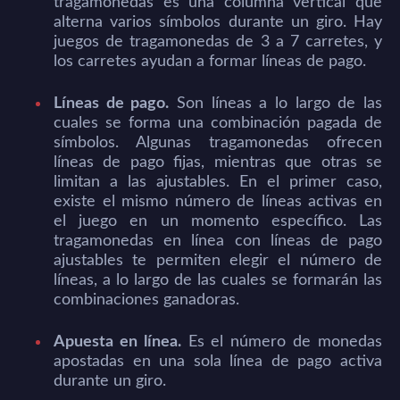
tragamonedas es una columna vertical que
alterna varios símbolos durante un giro. Hay
juegos de tragamonedas de 3 a 7 carretes, y
los carretes ayudan a formar líneas de pago.
Líneas de pago.
Son líneas a lo largo de las
cuales se forma una combinación pagada de
símbolos. Algunas tragamonedas ofrecen
líneas de pago fijas, mientras que otras se
limitan a las ajustables. En el primer caso,
existe el mismo número de líneas activas en
el juego en un momento específico. Las
tragamonedas en línea con líneas de pago
ajustables te permiten elegir el número de
líneas, a lo largo de las cuales se formarán las
combinaciones ganadoras.
Apuesta en línea.
Es el número de monedas
apostadas en una sola línea de pago activa
durante un giro.