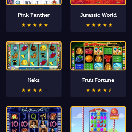
Pink Panther
Jurassic World
Keks
Fruit Fortune