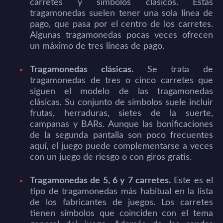
carretes y símbolos clásicos. Estas
tragamonedas suelen tener una sola línea de
pago, que pasa por el centro de los carretes.
Algunas tragamonedas pocas veces ofrecen
un máximo de tres líneas de pago.
Tragamonedas clásicas.
Se trata de
tragamonedas de tres o cinco carretes que
siguen el modelo de las tragamonedas
clásicas. Su conjunto de símbolos suele incluir
frutas, herraduras, sietes de la suerte,
campanas y BARs. Aunque las bonificaciones
de la segunda pantalla son poco frecuentes
aquí, el juego puede complementarse a veces
con un juego de riesgo o con giros gratis.
Tragamonedas de 5, 6 y 7 carretes.
Este es el
tipo de tragamonedas más habitual en la lista
de los fabricantes de juegos. Los carretes
tienen símbolos que coinciden con el tema