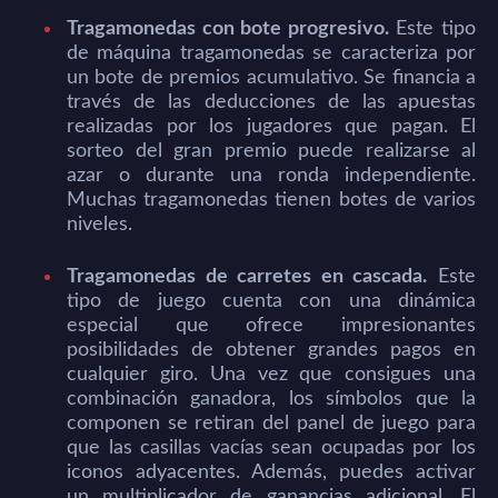
Tragamonedas con bote progresivo.
Este tipo
de máquina tragamonedas se caracteriza por
un bote de premios acumulativo. Se financia a
través de las deducciones de las apuestas
realizadas por los jugadores que pagan. El
sorteo del gran premio puede realizarse al
azar o durante una ronda independiente.
Muchas tragamonedas tienen botes de varios
niveles.
Tragamonedas de carretes en cascada.
Este
tipo de juego cuenta con una dinámica
especial que ofrece impresionantes
posibilidades de obtener grandes pagos en
cualquier giro. Una vez que consigues una
combinación ganadora, los símbolos que la
componen se retiran del panel de juego para
que las casillas vacías sean ocupadas por los
iconos adyacentes. Además, puedes activar
un multiplicador de ganancias adicional. El