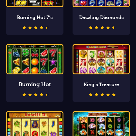
Burning Hot 7’s
Dazzling Diamonds
Burning Hot
King’s Treasure