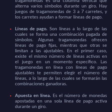
tragamonedas es una columna vertical que
alterna varios símbolos durante un giro. Hay
juegos de tragamonedas de 3 a 7 carretes, y
los carretes ayudan a formar líneas de pago.
Líneas de pago.
Son líneas a lo largo de las
cuales se forma una combinación pagada de
símbolos. Algunas tragamonedas ofrecen
líneas de pago fijas, mientras que otras se
limitan a las ajustables. En el primer caso,
existe el mismo número de líneas activas en
el juego en un momento específico. Las
tragamonedas en línea con líneas de pago
ajustables te permiten elegir el número de
líneas, a lo largo de las cuales se formarán las
combinaciones ganadoras.
Apuesta en línea.
Es el número de monedas
apostadas en una sola línea de pago activa
durante un giro.