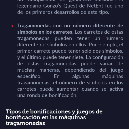
legendario Gonzo’s Quest de NetEnt fue uno
de los primeros desarrollos de este tipo.
Tragamonedas con un número diferente de
símbolos en los carretes.
Los carretes de estas
tragamonedas pueden tener un número
diferente de símbolos en ellos. Por ejemplo, el
primer carrete puede tener solo dos símbolos,
y el último puede tener siete. La configuración
de estas tragamonedas puede variar de
muchas maneras, dependiendo del juego
específico. En algunas máquinas
tragamonedas, el número de símbolos en los
carretes puede aumentar cuando se activa
una ronda de bonificación.
Tipos de bonificaciones y juegos de
bonificación en las máquinas
tragamonedas