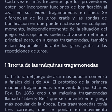
Cada vez es más frecuente que los proveedores
opten por incorporar funciones de bonificación al
azar en sus video tragamonedas en línea. Se
diferencian de los giros gratis y las rondas de
bonificación en que pueden activarse en cualquier
momento, independientemente de la situación del
juego. Estas opciones suelen activarse en el modo
principal pero, en algunas tragamonedas, también
están disponibles durante los giros gratis o las
repeticiones de giros.
Historia de las máquinas tragamonedas
La historia del juego de azar más popular comenzó
a finales del siglo XX. El prototipo de la primera
máquina tragamonedas fue inventado por Charles
Fey. En 1898 creó una máquina tragamonedas
llamada “Liberty Bell” que se convirtió en el juego
más popular de la época. Esta tragamonedas tenía
tres carretes, que se ponían en movimiento