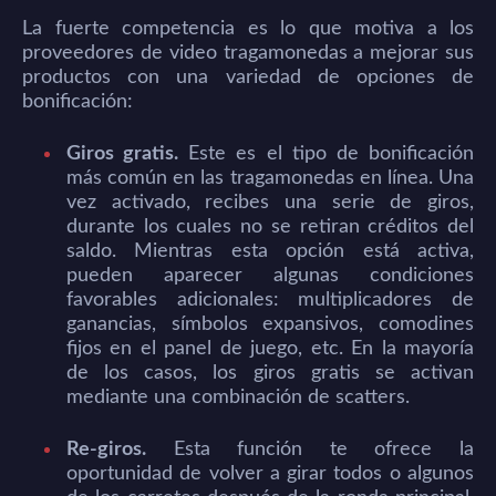
La fuerte competencia es lo que motiva a los
proveedores de video tragamonedas a mejorar sus
productos con una variedad de opciones de
bonificación:
Giros gratis.
Este es el tipo de bonificación
más común en las tragamonedas en línea. Una
vez activado, recibes una serie de giros,
durante los cuales no se retiran créditos del
saldo. Mientras esta opción está activa,
pueden aparecer algunas condiciones
favorables adicionales: multiplicadores de
ganancias, símbolos expansivos, comodines
fijos en el panel de juego, etc. En la mayoría
de los casos, los giros gratis se activan
mediante una combinación de scatters.
Re-giros.
Esta función te ofrece la
oportunidad de volver a girar todos o algunos