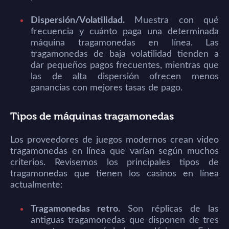
Dispersión/Volatilidad.
Muestra con qué
frecuencia y cuánto paga una determinada
máquina tragamonedas en línea. Las
tragamonedas de baja volatilidad tienden a
dar pequeños pagos frecuentes, mientras que
las de alta dispersión ofrecen menos
ganancias con mejores tasas de pago.
Tipos de máquinas tragamonedas
Los proveedores de juegos modernos crean video
tragamonedas en línea que varían según muchos
criterios. Revisemos los principales tipos de
tragamonedas que tienen los casinos en línea
actualmente:
Tragamonedas retro.
Son réplicas de las
antiguas tragamonedas que disponen de tres