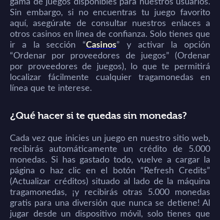
gama de juegos disponibles para nuestros usuarios.
Sin embargo, si no encuentras tu juego favorito
aquí, asegúrate de consultar nuestros enlaces a
otros casinos en línea de confianza. Solo tienes que
ir a la sección “
Casinos
” y activar la opción
“Ordenar por proveedores de juegos” (Ordenar
por proveedores de juegos), lo que te permitirá
localizar fácilmente cualquier tragamonedas en
línea que te interese.
¿Qué hacer si te quedas sin monedas?
Cada vez que inicies un juego en nuestro sitio web,
recibirás automáticamente un crédito de 5.000
monedas. Si has gastado todo, vuelve a cargar la
página o haz clic en el botón “Refresh Credits”
(Actualizar créditos) situado al lado de la máquina
tragamonedas, ¡y recibirás otras 5.000 monedas
gratis para una diversión que nunca se detiene! Al
jugar desde un dispositivo móvil, solo tienes que