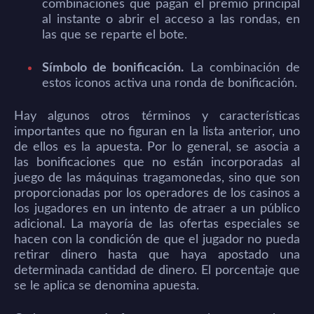
combinaciones que pagan el premio principal
al instante o abrir el acceso a las rondas, en
las que se reparte el bote.
Símbolo de bonificación.
La combinación de
estos iconos activa una ronda de bonificación.
Hay algunos otros términos y características
importantes que no figuran en la lista anterior, uno
de ellos es la apuesta. Por lo general, se asocia a
las bonificaciones que no están incorporadas al
juego de las máquinas tragamonedas, sino que son
proporcionadas por los operadores de los casinos a
los jugadores en un intento de atraer a un público
adicional. La mayoría de las ofertas especiales se
hacen con la condición de que el jugador no pueda
retirar dinero hasta que haya apostado una
determinada cantidad de dinero. El porcentaje que
se le aplica se denomina apuesta.