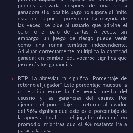
puedes activarla después de una ronda
ganadora si el posible pago no supera el límite
establecido por el proveedor. La mayoría de
las veces, se pide al usuario que adivine el
color o el palo de cartas. A veces, sin
embargo, un juego de riesgo puede venir
como una ronda temática independiente.
Adivinar correctamente multiplica la cantidad
ganada; en cambio, equivocarse significa que
perderás tus ganancias.
RTP.
La abreviatura significa “Porcentaje de
retorno al jugador”. Este porcentaje muestra la
correlación entre la frecuencia media del
usuario y las ganancias del casino. Por
ejemplo, el porcentaje de retorno al jugador
del 96% significa que este es el porcentaje de
la apuesta total que el jugador obtendrá en
promedio, mientras que el 4% restante irá a
parar a la casa.