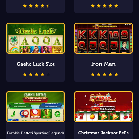
Iron Man
Gaelic Luck Slot
Christmas Jackpot Bells
Frankie Dettori Sporting Legends