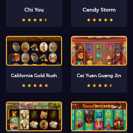
Chi You
Candy Storm
California Gold Rush
Cai Yuan Guang Jin