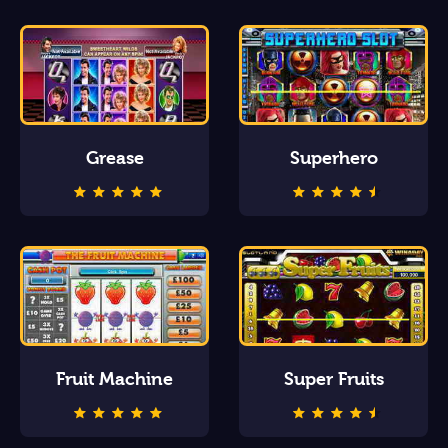
Grease
Superhero
Fruit Machine
Super Fruits