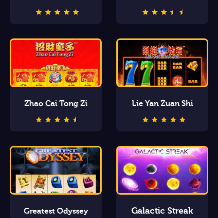
Zhao Cai Tong Zi
Lie Yan Zuan Shi
Galactic Streak
Greatest Odyssey