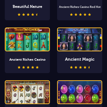
Beautiful Nature
Ancient Riches Casino Red Hot
Firepot
Ancient Magic
Ancient Riches Casino