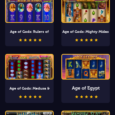
Age of Gods: Rulers of
Age of Gods: Mighty Midas
Olympus
Age of Egypt
Age of Gods: Medusa &
Monster