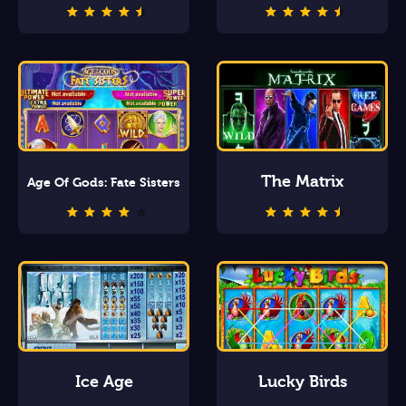
The Matrix
Age Of Gods: Fate Sisters
Ice Age
Lucky Birds