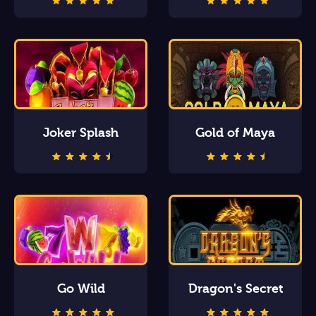
Joker Splash
Gold of Maya
Go Wild
Dragon's Secret