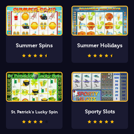
Summer Spins
Summer Holidays
Sporty Slots
St. Patrick's Lucky Spin