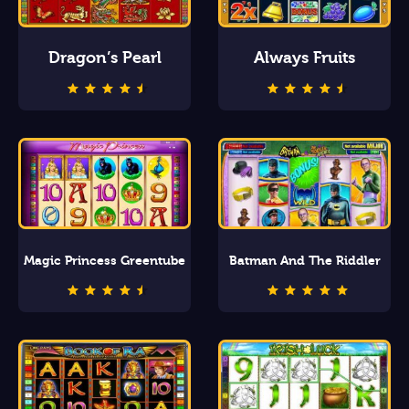
Dragon’s Pearl
Always Fruits
Magic Princess Greentube
Batman And The Riddler
Riches