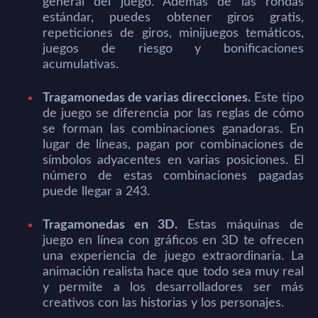
general del juego. Además de las rondas
estándar, puedes obtener giros gratis,
repeticiones de giros, minijuegos temáticos,
juegos de riesgo y bonificaciones
acumulativas.
Tragamonedas de varias direcciones.
Este tipo
de juego se diferencia por las reglas de cómo
se forman las combinaciones ganadoras. En
lugar de líneas, pagan por combinaciones de
símbolos adyacentes en varias posiciones. El
número de estas combinaciones pagadas
puede llegar a 243.
Tragamonedas en 3D.
Estas máquinas de
juego en línea con gráficos en 3D te ofrecen
una experiencia de juego extraordinaria. La
animación realista hace que todo sea muy real
y permite a los desarrolladores ser más
creativos con las historias y los personajes.