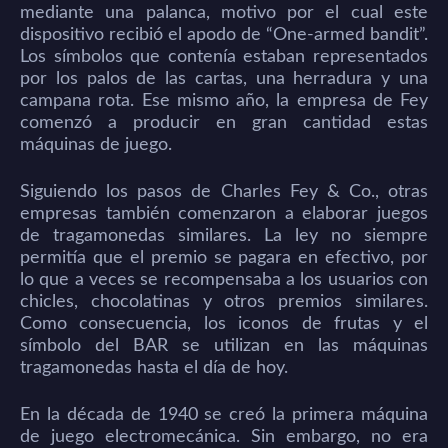
mediante una palanca, motivo por el cual este
dispositivo recibió el apodo de “One-armed bandit”.
Los símbolos que contenía estaban representados
por los palos de las cartas, una herradura y una
campana rota. Ese mismo año, la empresa de Fey
comenzó a producir en gran cantidad estas
máquinas de juego.
Siguiendo los pasos de Charles Fey & Co., otras
empresas también comenzaron a elaborar juegos
de tragamonedas similares. La ley no siempre
permitía que el premio se pagara en efectivo, por
lo que a veces se recompensaba a los usuarios con
chicles, chocolatinas y otros premios similares.
Como consecuencia, los iconos de frutas y el
símbolo del BAR se utilizan en las máquinas
tragamonedas hasta el día de hoy.
En la década de 1940 se creó la primera máquina
de juego electromecánica. Sin embargo, no era