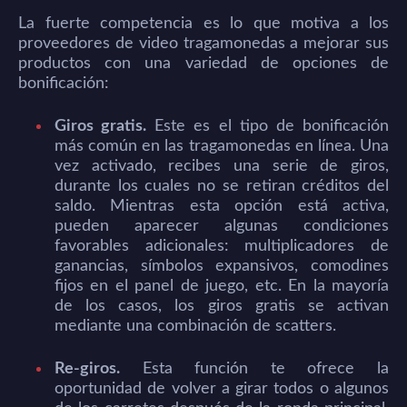
La fuerte competencia es lo que motiva a los
proveedores de video tragamonedas a mejorar sus
productos con una variedad de opciones de
bonificación:
Giros gratis.
Este es el tipo de bonificación
más común en las tragamonedas en línea. Una
vez activado, recibes una serie de giros,
durante los cuales no se retiran créditos del
saldo. Mientras esta opción está activa,
pueden aparecer algunas condiciones
favorables adicionales: multiplicadores de
ganancias, símbolos expansivos, comodines
fijos en el panel de juego, etc. En la mayoría
de los casos, los giros gratis se activan
mediante una combinación de scatters.
Re-giros.
Esta función te ofrece la
oportunidad de volver a girar todos o algunos