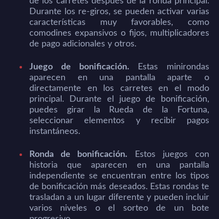
de los carretes después de la ronda principal.
Durante los re-giros, se pueden activar varias
características muy favorables, como
comodines expansivos o fijos, multiplicadores
de pago adicionales y otros.
Juego de bonificación.
Estas minirondas
aparecen en una pantalla aparte o
directamente en los carretes en el modo
principal. Durante el juego de bonificación,
puedes girar la Rueda de la Fortuna,
seleccionar elementos y recibir pagos
instantáneos.
Ronda de bonificación.
Estos juegos con
historia que aparecen en una pantalla
independiente se encuentran entre los tipos
de bonificación más deseados. Estas rondas te
trasladan a un lugar diferente y pueden incluir
varios niveles o el sorteo de un bote