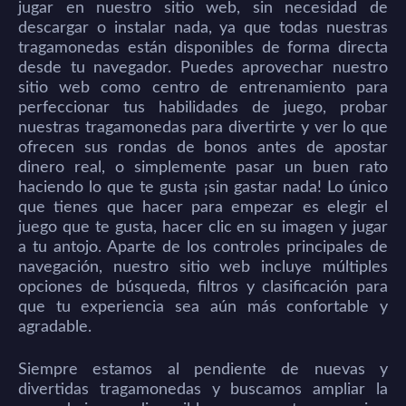
jugar en nuestro sitio web, sin necesidad de
descargar o instalar nada, ya que todas nuestras
tragamonedas están disponibles de forma directa
desde tu navegador. Puedes aprovechar nuestro
sitio web como centro de entrenamiento para
perfeccionar tus habilidades de juego, probar
nuestras tragamonedas para divertirte y ver lo que
ofrecen sus rondas de bonos antes de apostar
dinero real, o simplemente pasar un buen rato
haciendo lo que te gusta ¡sin gastar nada! Lo único
que tienes que hacer para empezar es elegir el
juego que te gusta, hacer clic en su imagen y jugar
a tu antojo. Aparte de los controles principales de
navegación, nuestro sitio web incluye múltiples
opciones de búsqueda, filtros y clasificación para
que tu experiencia sea aún más confortable y
agradable.
Siempre estamos al pendiente de nuevas y
divertidas tragamonedas y buscamos ampliar la