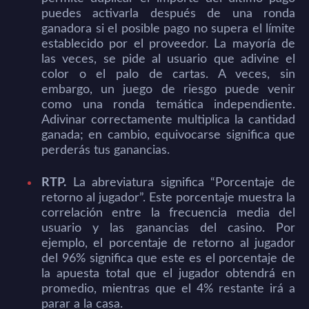
puedes activarla después de una ronda
ganadora si el posible pago no supera el límite
establecido por el proveedor. La mayoría de
las veces, se pide al usuario que adivine el
color o el palo de cartas. A veces, sin
embargo, un juego de riesgo puede venir
como una ronda temática independiente.
Adivinar correctamente multiplica la cantidad
ganada; en cambio, equivocarse significa que
perderás tus ganancias.
RTP.
La abreviatura significa “Porcentaje de
retorno al jugador”. Este porcentaje muestra la
correlación entre la frecuencia media del
usuario y las ganancias del casino. Por
ejemplo, el porcentaje de retorno al jugador
del 96% significa que este es el porcentaje de
la apuesta total que el jugador obtendrá en
promedio, mientras que el 4% restante irá a
parar a la casa.