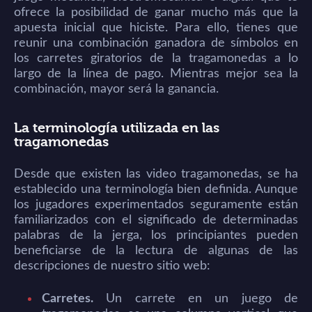
ofrece la posibilidad de ganar mucho más que la
apuesta inicial que hiciste. Para ello, tienes que
reunir una combinación ganadora de símbolos en
los carretes giratorios de la tragamonedas a lo
largo de la línea de pago. Mientras mejor sea la
combinación, mayor será la ganancia.
La terminología utilizada en las
tragamonedas
Desde que existen las video tragamonedas, se ha
establecido una terminología bien definida. Aunque
los jugadores experimentados seguramente están
familiarizados con el significado de determinadas
palabras de la jerga, los principiantes pueden
beneficiarse de la lectura de algunas de las
descripciones de nuestro sitio web:
Carretes.
Un carrete en un juego de