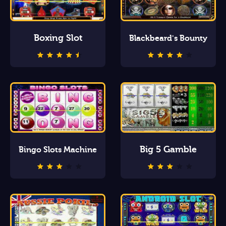
Boxing Slot
Blackbeard's Bounty
Big 5 Gamble
Bingo Slots Machine