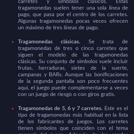
carretes y símbolos clásicos. Estas
tragamonedas suelen tener una sola línea de
pago, que pasa por el centro de los carretes.
Algunas tragamonedas pocas veces ofrecen
un máximo de tres líneas de pago.
Tragamonedas clásicas.
Se trata de
tragamonedas de tres o cinco carretes que
siguen el modelo de las tragamonedas
clásicas. Su conjunto de símbolos suele incluir
frutas, herraduras, sietes de la suerte,
campanas y BARs. Aunque las bonificaciones
de la segunda pantalla son poco frecuentes
aquí, el juego puede complementarse a veces
con un juego de riesgo o con giros gratis.
Tragamonedas de 5, 6 y 7 carretes.
Este es el
tipo de tragamonedas más habitual en la lista
de los fabricantes de juegos. Los carretes
tienen símbolos que coinciden con el tema