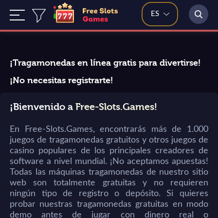
ES
¡Tragamonedas en línea gratis para divertirse!
¡No necesitas registrarte!
¡Bienvenido a
Free-Slots.Games!
En Free-Slots.Games, encontrarás más de 1.000
juegos de tragamonedas gratuitos y otros juegos de
casino populares de los principales creadores de
software a nivel mundial. ¡No aceptamos apuestas!
Todas las máquinas tragamonedas de nuestro sitio
web son totalmente gratuitas y no requieren
ningún tipo de registro o depósito. Si quieres
probar nuestras tragamonedas gratuitas en modo
demo antes de jugar con dinero real o