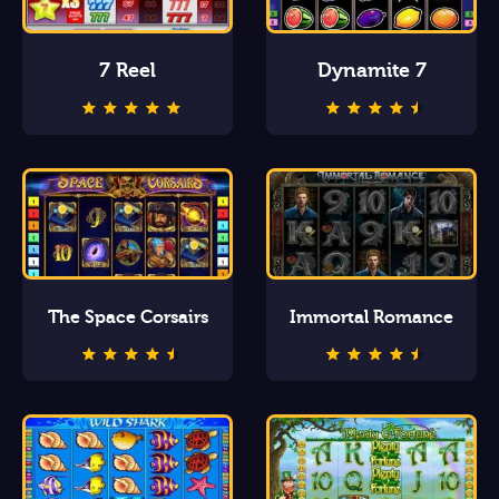
7 Reel
Dynamite 7
The Space Corsairs
Immortal Romance