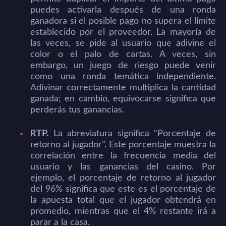
puedes activarla después de una ronda
ganadora si el posible pago no supera el límite
establecido por el proveedor. La mayoría de
las veces, se pide al usuario que adivine el
color o el palo de cartas. A veces, sin
embargo, un juego de riesgo puede venir
como una ronda temática independiente.
Adivinar correctamente multiplica la cantidad
ganada; en cambio, equivocarse significa que
perderás tus ganancias.
RTP.
La abreviatura significa “Porcentaje de
retorno al jugador”. Este porcentaje muestra la
correlación entre la frecuencia media del
usuario y las ganancias del casino. Por
ejemplo, el porcentaje de retorno al jugador
del 96% significa que este es el porcentaje de
la apuesta total que el jugador obtendrá en
promedio, mientras que el 4% restante irá a
parar a la casa.