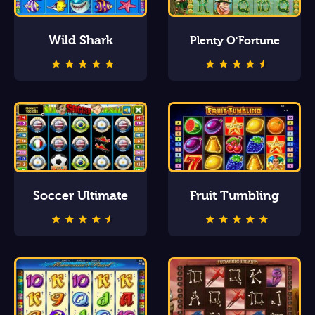
Wild Shark
Plenty O'Fortune
Soccer Ultimate
Fruit Tumbling