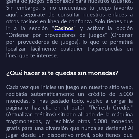
gama de juegos disponibles para nuestros usuarios.
Sin embargo, si no encuentras tu juego favorito
aquí, asegúrate de consultar nuestros enlaces a
otros casinos en línea de confianza. Solo tienes que
ir a la sección “
Casinos
” y activar la opción
“Ordenar por proveedores de juegos” (Ordenar
por proveedores de juegos), lo que te permitirá
localizar fácilmente cualquier tragamonedas en
línea que te interese.
¿Qué hacer si te quedas sin monedas?
Cada vez que inicies un juego en nuestro sitio web,
recibirás automáticamente un crédito de 5.000
monedas. Si has gastado todo, vuelve a cargar la
página o haz clic en el botón “Refresh Credits”
(Actualizar créditos) situado al lado de la máquina
tragamonedas, ¡y recibirás otras 5.000 monedas
gratis para una diversión que nunca se detiene! Al
jugar desde un dispositivo móvil, solo tienes que