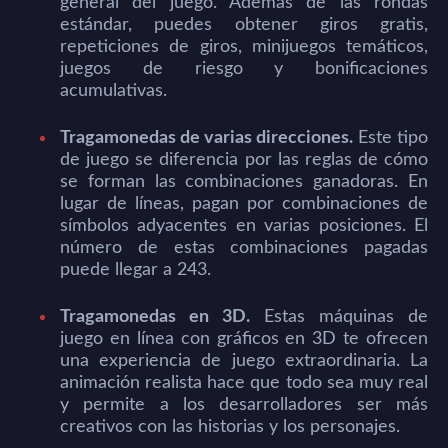
general del juego. Además de las rondas
estándar, puedes obtener giros gratis,
repeticiones de giros, minijuegos temáticos,
juegos de riesgo y bonificaciones
acumulativas.
Tragamonedas de varias direcciones.
Este tipo
de juego se diferencia por las reglas de cómo
se forman las combinaciones ganadoras. En
lugar de líneas, pagan por combinaciones de
símbolos adyacentes en varias posiciones. El
número de estas combinaciones pagadas
puede llegar a 243.
Tragamonedas en 3D.
Estas máquinas de
juego en línea con gráficos en 3D te ofrecen
una experiencia de juego extraordinaria. La
animación realista hace que todo sea muy real
y permite a los desarrolladores ser más
creativos con las historias y los personajes.