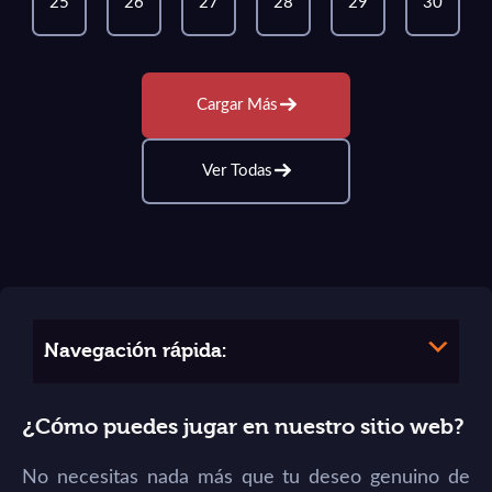
25
26
27
28
29
30
Cargar Más
Ver Todas
Navegación rápida:
¿Cómo puedes jugar en nuestro sitio web?
No necesitas nada más que tu deseo genuino de