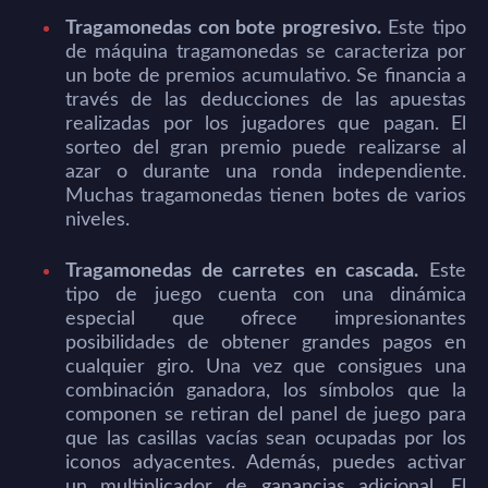
Tragamonedas con bote progresivo.
Este tipo
de máquina tragamonedas se caracteriza por
un bote de premios acumulativo. Se financia a
través de las deducciones de las apuestas
realizadas por los jugadores que pagan. El
sorteo del gran premio puede realizarse al
azar o durante una ronda independiente.
Muchas tragamonedas tienen botes de varios
niveles.
Tragamonedas de carretes en cascada.
Este
tipo de juego cuenta con una dinámica
especial que ofrece impresionantes
posibilidades de obtener grandes pagos en
cualquier giro. Una vez que consigues una
combinación ganadora, los símbolos que la
componen se retiran del panel de juego para
que las casillas vacías sean ocupadas por los
iconos adyacentes. Además, puedes activar
un multiplicador de ganancias adicional. El