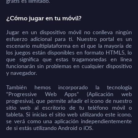
gratis es ilimitado.
¿Cómo jugar en tu móvil?
Jugar en un dispositivo móvil no conlleva ningún
esfuerzo adicional para ti. Nuestro portal es un
escenario multiplataforma en el que la mayoría de
los juegos están disponibles en formato HTML5, lo
que significa que estas tragamonedas en línea
funcionarán sin problemas en cualquier dispositivo
y navegador.
También hemos incorporado la tecnología
“Progressive Web Apps” (Aplicación web
progresiva), que permite añadir el icono de nuestro
sitio web al escritorio de tu teléfono móvil o
tableta. Si inicias el sitio web utilizando este icono,
se verá como una aplicación independientemente
de si estás utilizando Android o iOS.