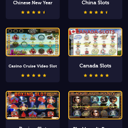
China Slots
Chinese New Year
Canada Slots
Casino Cruise Video Slot