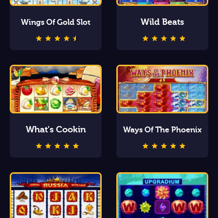
Wild Beats
Wings Of Gold Slot
What's Cookin
Ways Of The Phoenix