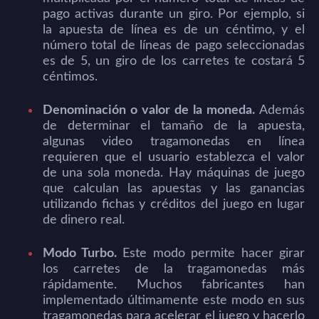
pago activas durante un giro. Por ejemplo, si
la apuesta de línea es de un céntimo, y el
número total de líneas de pago seleccionadas
es de 5, un giro de los carretes te costará 5
céntimos.
Denominación o valor de la moneda.
Además
de determinar el tamaño de la apuesta,
algunas video tragamonedas en línea
requieren que el usuario establezca el valor
de una sola moneda. Hay máquinas de juego
que calculan las apuestas y las ganancias
utilizando fichas y créditos del juego en lugar
de dinero real.
Modo Turbo.
Este modo permite hacer girar
los carretes de la tragamonedas más
rápidamente. Muchos fabricantes han
implementado últimamente este modo en sus
tragamonedas para acelerar el juego y hacerlo