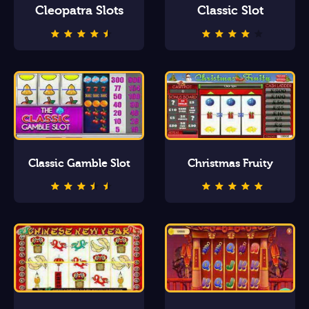
Cleopatra Slots
Classic Slot
Classic Gamble Slot
Christmas Fruity