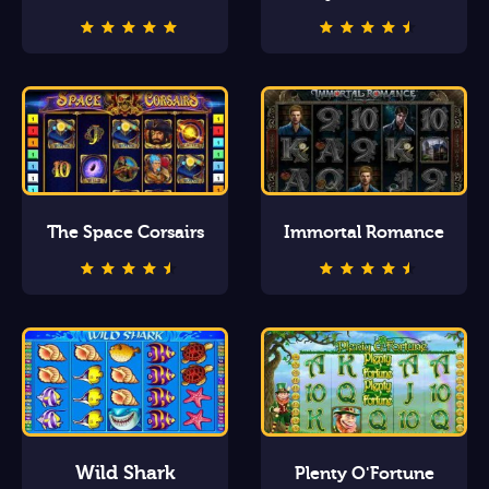
The Space Corsairs
Immortal Romance
Wild Shark
Plenty O'Fortune