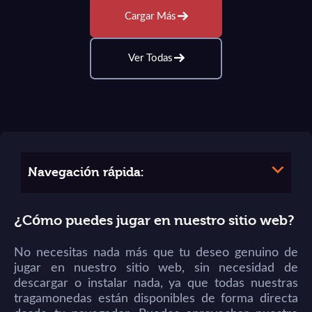
Cargar Más
Ver Todas
Navegación rápida:
¿Cómo puedes jugar en nuestro sitio web?
No necesitas nada más que tu deseo genuino de
jugar en nuestro sitio web, sin necesidad de
descargar o instalar nada, ya que todas nuestras
tragamonedas están disponibles de forma directa