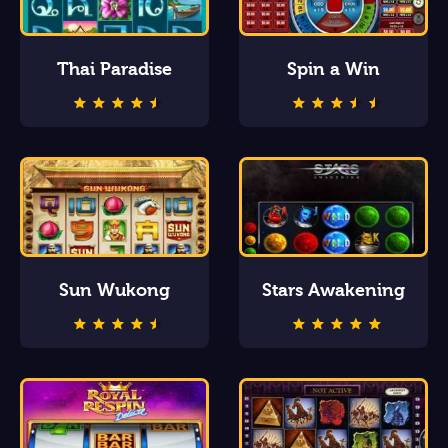
Thai Paradise
Spin a Win
Sun Wukong
Stars Awakening