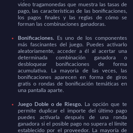
video tragamonedas que muestra las tasas de
pago, las características de las bonificaciones,
los pagos finales y las reglas de cómo se
forman las combinaciones ganadoras.
Bonificaciones.
Es uno de los componentes
más fascinantes del juego. Puedes activarlo
aleatoriamente, acceder a él al acertar una
determinada combinación ganadora o
desbloquear bonificaciones de forma
acumulativa. La mayoría de las veces, las
bonificaciones aparecen en forma de giros
gratis o rondas de bonificación temáticas en
una pantalla aparte.
Juego Doble o de Riesgo.
La opción que te
permite duplicar el importe del último pago
puedes activarla después de una ronda
ganadora si el posible pago no supera el límite
establecido por el proveedor. La mayoría de