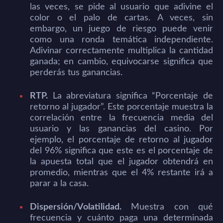
las veces, se pide al usuario que adivine el
color o el palo de cartas. A veces, sin
embargo, un juego de riesgo puede venir
como una ronda temática independiente.
Adivinar correctamente multiplica la cantidad
ganada; en cambio, equivocarse significa que
perderás tus ganancias.
RTP.
La abreviatura significa “Porcentaje de
retorno al jugador”. Este porcentaje muestra la
correlación entre la frecuencia media del
usuario y las ganancias del casino. Por
ejemplo, el porcentaje de retorno al jugador
del 96% significa que este es el porcentaje de
la apuesta total que el jugador obtendrá en
promedio, mientras que el 4% restante irá a
parar a la casa.
Dispersión/Volatilidad.
Muestra con qué
frecuencia y cuánto paga una determinada