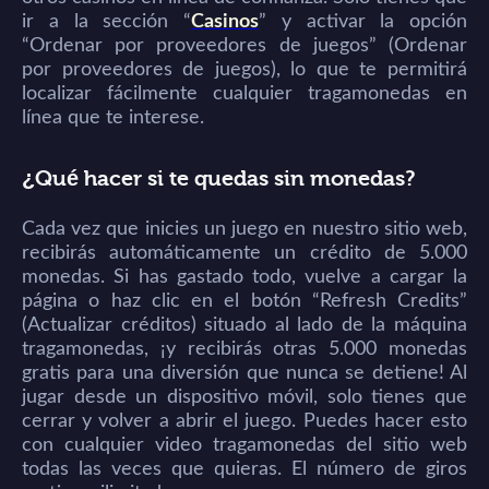
ir a la sección “
Casinos
” y activar la opción
“Ordenar por proveedores de juegos” (Ordenar
por proveedores de juegos), lo que te permitirá
localizar fácilmente cualquier tragamonedas en
línea que te interese.
¿Qué hacer si te quedas sin monedas?
Cada vez que inicies un juego en nuestro sitio web,
recibirás automáticamente un crédito de 5.000
monedas. Si has gastado todo, vuelve a cargar la
página o haz clic en el botón “Refresh Credits”
(Actualizar créditos) situado al lado de la máquina
tragamonedas, ¡y recibirás otras 5.000 monedas
gratis para una diversión que nunca se detiene! Al
jugar desde un dispositivo móvil, solo tienes que
cerrar y volver a abrir el juego. Puedes hacer esto
con cualquier video tragamonedas del sitio web
todas las veces que quieras. El número de giros