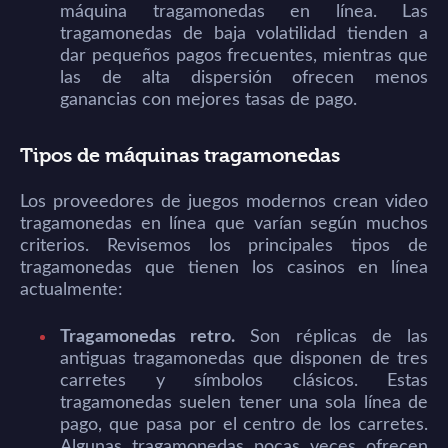
máquina tragamonedas en línea. Las
tragamonedas de baja volatilidad tienden a
dar pequeños pagos frecuentes, mientras que
las de alta dispersión ofrecen menos
ganancias con mejores tasas de pago.
Tipos de máquinas tragamonedas
Los proveedores de juegos modernos crean video
tragamonedas en línea que varían según muchos
criterios. Revisemos los principales tipos de
tragamonedas que tienen los casinos en línea
actualmente:
Tragamonedas retro.
Son réplicas de las
antiguas tragamonedas que disponen de tres
carretes y símbolos clásicos. Estas
tragamonedas suelen tener una sola línea de
pago, que pasa por el centro de los carretes.
Algunas tragamonedas pocas veces ofrecen