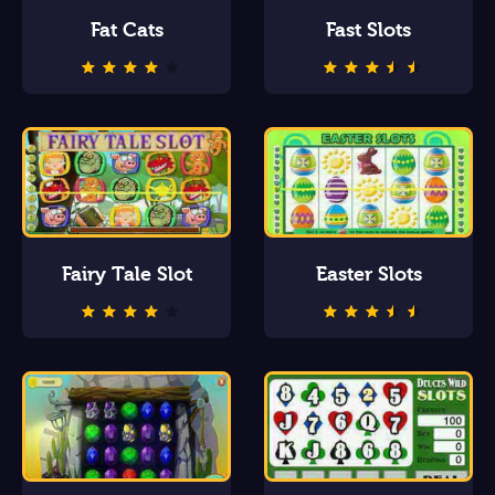
Fat Cats
Fast Slots
Fairy Tale Slot
Easter Slots