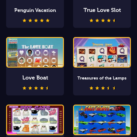
True Love Slot
Penguin Vacation
Love Boat
Treasures of the Lamps