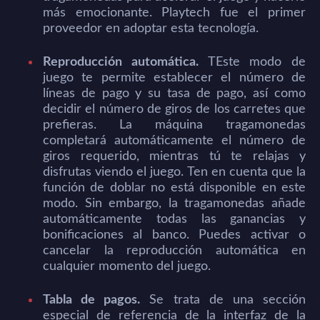
más emocionante. Playtech fue el primer
proveedor en adoptar esta tecnología.
Reproducción automática.
TEste modo de
juego te permite establecer el número de
líneas de pago y su tasa de pago, así como
decidir el número de giros de los carretes que
prefieras. La máquina tragamonedas
completará automáticamente el número de
giros requerido, mientras tú te relajas y
disfrutas viendo el juego. Ten en cuenta que la
función de doblar no está disponible en este
modo. Sin embargo, la tragamonedas añade
automáticamente todas las ganancias y
bonificaciones al banco. Puedes activar o
cancelar la reproducción automática en
cualquier momento del juego.
Tabla de pagos.
Se trata de una sección
especial de referencia de la interfaz de la