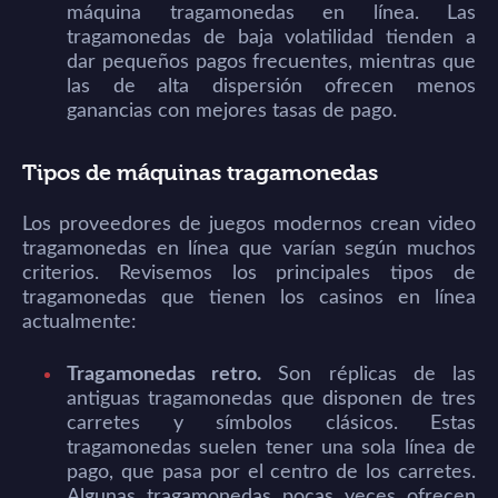
máquina tragamonedas en línea. Las
tragamonedas de baja volatilidad tienden a
dar pequeños pagos frecuentes, mientras que
las de alta dispersión ofrecen menos
ganancias con mejores tasas de pago.
Tipos de máquinas tragamonedas
Los proveedores de juegos modernos crean video
tragamonedas en línea que varían según muchos
criterios. Revisemos los principales tipos de
tragamonedas que tienen los casinos en línea
actualmente:
Tragamonedas retro.
Son réplicas de las
antiguas tragamonedas que disponen de tres
carretes y símbolos clásicos. Estas
tragamonedas suelen tener una sola línea de
pago, que pasa por el centro de los carretes.
Algunas tragamonedas pocas veces ofrecen