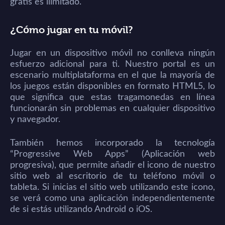
gratis es ilimitado.
¿Cómo jugar en tu móvil?
Jugar en un dispositivo móvil no conlleva ningún
esfuerzo adicional para ti. Nuestro portal es un
escenario multiplataforma en el que la mayoría de
los juegos están disponibles en formato HTML5, lo
que significa que estas tragamonedas en línea
funcionarán sin problemas en cualquier dispositivo
y navegador.
También hemos incorporado la tecnología
“Progressive Web Apps” (Aplicación web
progresiva), que permite añadir el icono de nuestro
sitio web al escritorio de tu teléfono móvil o
tableta. Si inicias el sitio web utilizando este icono,
se verá como una aplicación independientemente
de si estás utilizando Android o iOS.