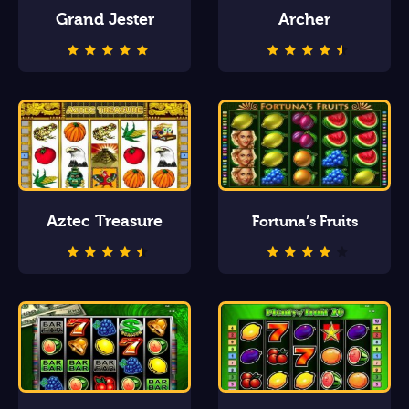
Grand Jester
Archer
Aztec Treasure
Fortuna’s Fruits