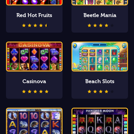
Red Hot Fruits
Beetle Mania
Casinova
Beach Slots