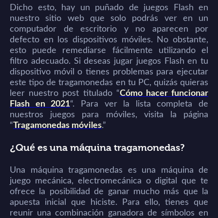
Dicho esto, hay un puñado de juegos Flash en
nuestro sitio web que solo podrás ver en un
computador de escritorio y no aparecen por
defecto en los dispositivos móviles. No obstante,
esto puede remediarse fácilmente utilizando el
filtro adecuado. Si deseas jugar juegos Flash en tu
dispositivo móvil o tienes problemas para ejecutar
este tipo de tragamonedas en tu PC, quizás quieras
leer nuestro post titulado “
Cómo hacer funcionar
Flash en 2021
“. Para ver la lista completa de
nuestros juegos para móviles, visita la página
“
Tragamonedas móviles
.”
¿Qué es una máquina tragamonedas?
Una máquina tragamonedas es una máquina de
juego mecánica, electromecánica o digital que te
ofrece la posibilidad de ganar mucho más que la
apuesta inicial que hiciste. Para ello, tienes que
reunir una combinación ganadora de símbolos en